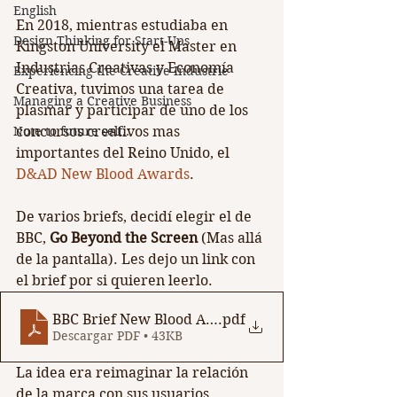
English
En 2018, mientras estudiaba en 
Design Thinking for Start-Ups
Kingston University el Master en 
Industrias Creativas y Economía 
Experiencing the Creative Industrie
Creativa, tuvimos una tarea de 
Managing a Creative Business
plasmar y participar de uno de los 
Note to future self...
concursos creativos mas 
importantes del Reino Unido, el 
D&AD New Blood Awards
. 
De varios briefs, decidí elegir el de 
BBC, 
Go Beyond the Screen
 (Mas allá 
de la pantalla). Les dejo un link con 
el brief por si quieren leerlo.
BBC Brief New Blood Awards 2018
.pdf
Descargar PDF • 43KB
La idea era reimaginar la relación 
de la marca con sus usuarios 