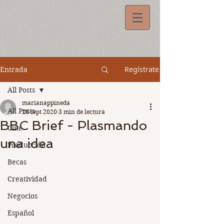
Regístrate
Entrada
All Posts
marianappineda
All Posts
28 sept 2020
3 min de lectura
BBC Brief - Plasmando
Cine
una idea
Producción
Becas
Creatividad
Negocios
Español