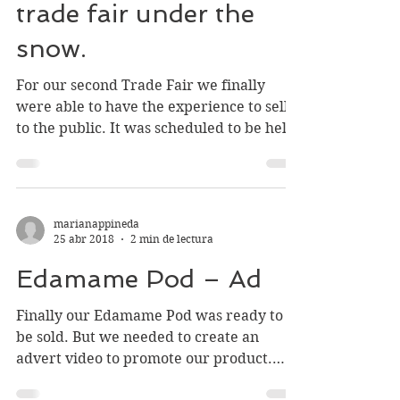
marianappineda
25 abr 2018
2 min de lectura
Whatever it takes… a
trade fair under the
snow.
For our second Trade Fair we finally
were able to have the experience to sell
to the public. It was scheduled to be held
on a Saturday on...
marianappineda
25 abr 2018
2 min de lectura
Edamame Pod – Ad