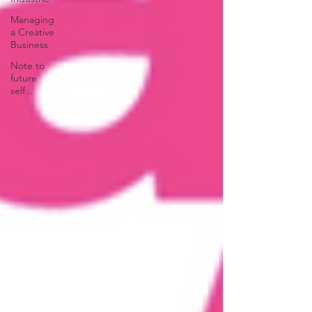
Managing
a Creative
Business
Note to
future
self...