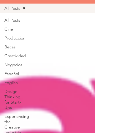
All Posts
All Posts
Cine
Producción
Becas
Creatividad
Negocios
Español
English
Design
Thinking
for Start-
Ups
Experiencing
the
Creative
Industrie