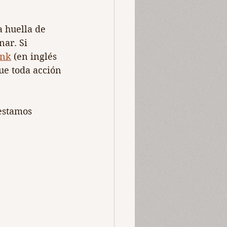
 huella de 
ar. Si 
ink
 (en inglés 
ue toda acción 
estamos 