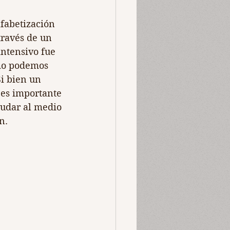
lfabetización 
través de un 
intensivo fue 
ómo podemos 
i bien un 
 es importante 
udar al medio 
n.