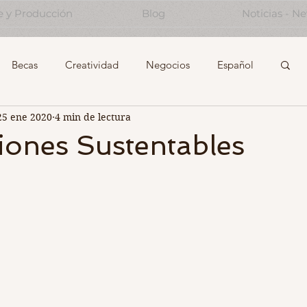
e y Producción
Blog
Noticias - N
Becas
Creatividad
Negocios
Español
25 ene 2020
4 min de lectura
Start-Ups
Experiencing the Creative Industrie
iones Sustentables
Note to future self...