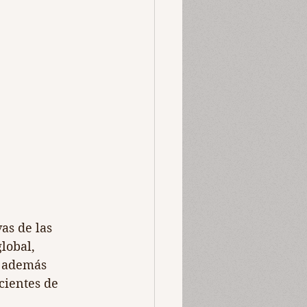
as de las 
lobal, 
r además 
ientes de 