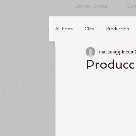
Libros - Books
Cin
All Posts
Cine
Producción
marianappineda
English
Design Thinking for 
Producc
Managing a Creative Business