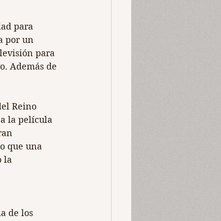
dad para 
a por un 
levisión para 
vo. Además de 
del Reino 
 la película 
ran 
to que una 
 la 
a de los 